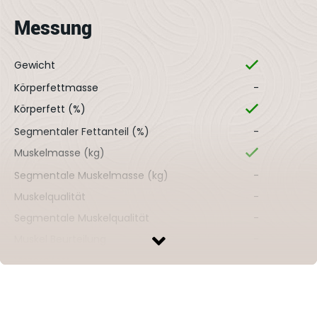
Messung
Gewicht
Körperfettmasse
-
Körperfett (%)
Segmentaler Fettanteil (%)
-
Muskelmasse (kg)
Segmentale Muskelmasse (kg)
-
Muskelqualität
-
Segmentale Muskelqualität
-
Muskel Beurteilung
-
Viszeralfett
Körperwasser (TBW) %
Kalorien Grundumsatz (BMR) kcal