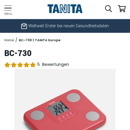
Weltweit Erster bei neuen Gesundheitsdaten
Home
BC-730 | TANITA Europe
BC-730
Bewertung:
5
Bewertungen
Zum
% of
Ende
100
100
der
Bildgalerie
springen