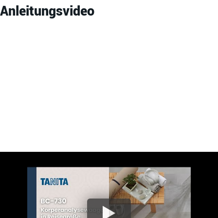
Funktionen
Anleitungsvideo
Segmentmessung
-
Konnektivität
-
Verbindung zur App
-
Für Kinder geeignet
Aktivierung
Step on
Athletmodus
Gastmodus
Persönliche Speicher
Wasser Widerstand
-
Produkt
Model
BC-730