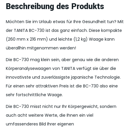
Beschreibung des Produkts
Täglicher Kalorienbedarf (DCI)kcal
-
Metabolisches Alter
Möchten Sie im Urlaub etwas für Ihre Gesundheit tun? Mit
Körperbauwert
der TANITA BC-730 ist das ganz einfach. Diese kompakte
Knochenmineralmasse (kg)
(260 mm x 216 mm) und leichte (1,2 kg) Waage kann
Körpermasse Index (BMI)
-
überallhin mitgenommen werden!
Herzfrequenz
-
Messungen für Kinder
Die BC-730 mag klein sein, aber genau wie die anderen
Körperanalysewaagen von TANITA verfügt sie über die
innovativste und zuverlässigste japanische Technologie.
Spezifikationen
Für einen sehr attraktiven Preis ist die BC-730 also eine
sehr fortschrittliche Waage.
Farbe
Weiß, Grün,
Rosa
Die BC-730 misst nicht nur Ihr Körpergewicht, sondern
Gewicht des Produkts
1,2 kg
auch acht weitere Werte, die Ihnen ein viel
Wiegekapazität
150 kg
umfassenderes Bild Ihrer eigenen